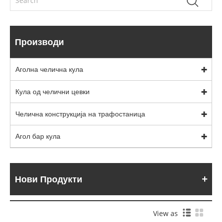
Производи
Аголна челична кула
Кула од челични цевки
Челична конструкција на трафостаница
Агол бар кула
Нови Продукти
View as