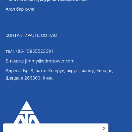
Агол бар кула
КОНТАКТИРАЈТЕ СО НАС
тел: +86-15865523691
Е-пошта: jimmy@qdmttower.com
Адреса: Бр. 8, патот Хенгруи, округ Џиаожу, Кингдао,
Шандонг 266300, Кина
X