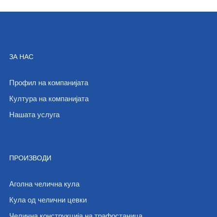
ЗА НАС
Профил на компанијата
Култура на компанијата
Нашата услуга
ПРОИЗВОДИ
Аголна челична кула
Кула од челични цевки
Челична конструкција на трафостаница