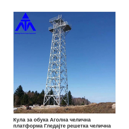
Кула за обука Аголна челична
платформа Гледајте решетка челична