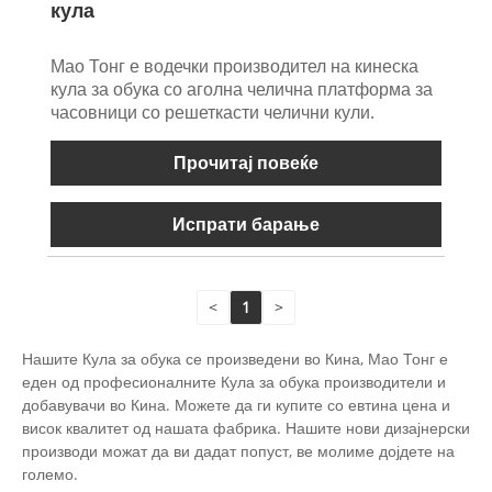
кула
Мао Тонг е водечки производител на кинеска
кула за обука со аголна челична платформа за
часовници со решеткасти челични кули.
Прочитај повеќе
Испрати барање
<
1
>
Нашите Кула за обука се произведени во Кина, Мао Тонг е
еден од професионалните Кула за обука производители и
добавувачи во Кина. Можете да ги купите со евтина цена и
висок квалитет од нашата фабрика. Нашите нови дизајнерски
производи можат да ви дадат попуст, ве молиме дојдете на
големо.