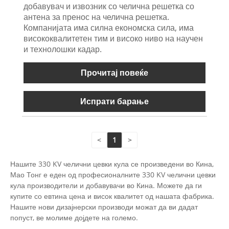
добавувач и извозник со челична решетка со
антена за пренос на челична решетка.
Компанијата има силна економска сила, има
висококвалитетен тим и високо ниво на научен
и технолошки кадар.
Прочитај повеќе
Испрати барање
<
1
>
Нашите 330 KV челични цевки кула се произведени во Кина,
Мао Тонг е еден од професионалните 330 KV челични цевки
кула производители и добавувачи во Кина. Можете да ги
купите со евтина цена и висок квалитет од нашата фабрика.
Нашите нови дизајнерски производи можат да ви дадат
попуст, ве молиме дојдете на големо.