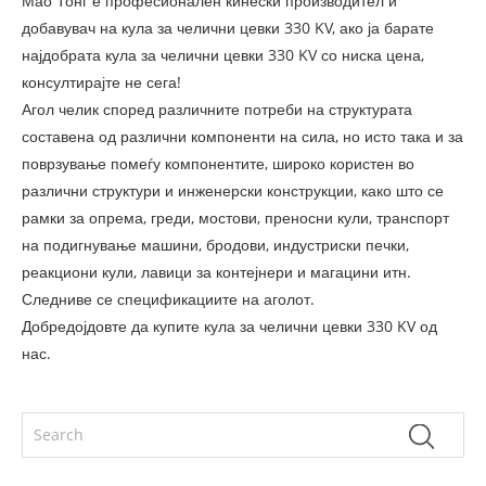
Мао Тонг е професионален кинески производител и
добавувач на кула за челични цевки 330 KV, ако ја барате
најдобрата кула за челични цевки 330 KV со ниска цена,
консултирајте не сега!
Агол челик според различните потреби на структурата
составена од различни компоненти на сила, но исто така и за
поврзување помеѓу компонентите, широко користен во
различни структури и инженерски конструкции, како што се
рамки за опрема, греди, мостови, преносни кули, транспорт
на подигнување машини, бродови, индустриски печки,
реакциони кули, лавици за контејнери и магацини итн.
Следниве се спецификациите на аголот.
Добредојдовте да купите кула за челични цевки 330 KV од
нас.