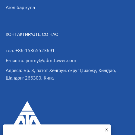
Агол бар кула
КОНТАКТИРАЈТЕ СО НАС
тел: +86-15865523691
Е-пошта: jimmy@qdmttower.com
Адреса: Бр. 8, патот Хенгруи, округ Џиаожу, Кингдао,
Шандонг 266300, Кина
X