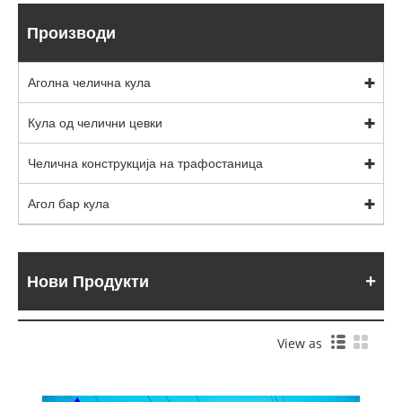
Производи
Аголна челична кула
Кула од челични цевки
Челична конструкција на трафостаница
Агол бар кула
Нови Продукти
View as