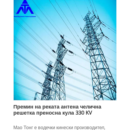
Премин на реката антена челична
решетка преносна кула 330 KV
Мао Тонг е водечки кинески производител,