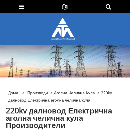
Дома
>
Производи
>
Аголна Челична Кула
> 220kv
далновод Електрична аголна челична кула
220kv далновод Електрична
аголна челична кула
Производители