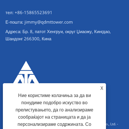
тел: +86-15865523691
Е-пошта: jimmy@qdmttower.com
Адреса: Бр. 8, патот Хенгруи, округ Џиаожу, Кингдао,
Шандонг 266300, Кина
X
Ние користиме колачиња за да ви
понудиме подобро искуство во
прелистувањето, да го анализираме
сообраќајот на страницата и да ја
персонализираме содржината. Со
Авторски права © 2022 Qingdao Maotong Power Equipment Co., Ltd. -