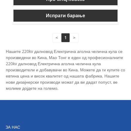
Испрати барање
<
1
>
Нашите 220kv далновод Електрична аголна челична кула се
произведени во Кина, Мао Тонг е еден од професионалните
220kv далновод Електрична аголна челична кула
производители и добавувачи во Кина. Можете да ги купите со
евтина цена и висок квалитет од нашата фабрика. Нашите
нови дизајнерски производи можат да ви дадат попуст, ве
молиме дојдете на големо.
ЗА НАС