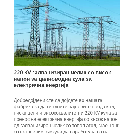
220 KV галванизиран челик со висок
напон за далноводна кула за
електрична енергија
Добредојдени сте да дојдете во нашата
фабрика за да ги купите најновите продажни,
ниски цени и висококвалитетни 220 KV кула за
пренос на електрична енергија со висок напон
од галванизиран челик со топол агол, Мао Тонг
со нетрпение очекува да соработува со вас.