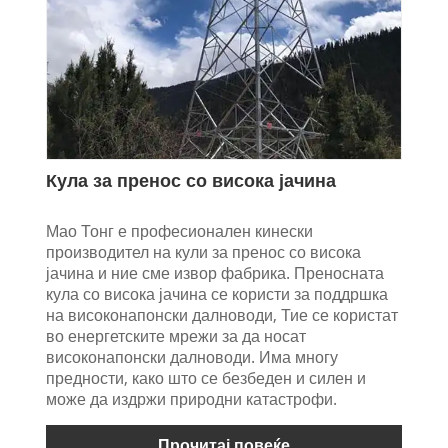
Кула за пренос со висока јачина
Мао Тонг е професионален кинески
производител на кули за пренос со висока
јачина и ние сме извор фабрика. Преносната
кула со висока јачина се користи за поддршка
на високонапонски далноводи, Тие се користат
во енергетските мрежи за да носат
високонапонски далноводи. Има многу
предности, како што се безбеден и силен и
може да издржи природни катастрофи.
Прочитај повеќе