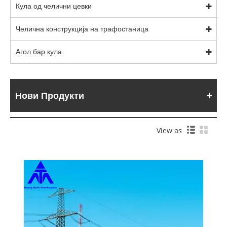
Кула од челични цевки
Челична конструкција на трафостаница
Агол бар кула
Нови Продукти
View as