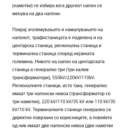
(намотки) се избира кога другиот напон се
менува на два напони.
Покрај зголемувањето и намалувањето на
напонот, трафостаницата е поделена и на
центарска станица, регионална станица и
терминална станица според нејзината
големина. Нивото на напон на центарската
станица е генерално три (три калем
трансформатори), 550kV/220kV/110kV.
Регионалните станици, исто така, генерално
имаат три напонски нивоа (трансформатор со
три намотки), 220 kV/110 kV/35 kV или 110 kV/35
kV/10 kV. Терминалните станици генерално се
директно поврзани со корисниците, а повеќето
од нив имаат две напонски нивоа (две намотки