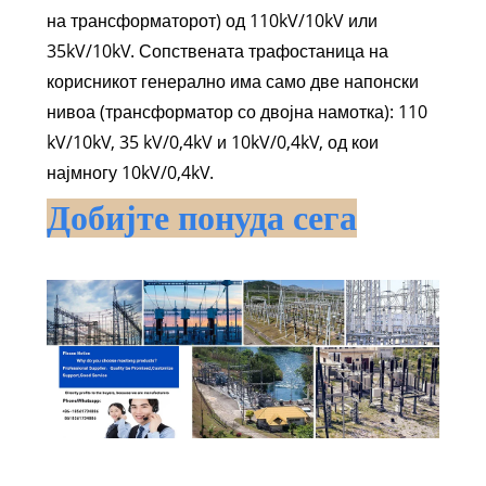
на трансформаторот) од 110kV/10kV или
35kV/10kV. Сопствената трафостаница на
корисникот генерално има само две напонски
нивоа (трансформатор со двојна намотка): 110
kV/10kV, 35 kV/0,4kV и 10kV/0,4kV, од кои
најмногу 10kV/0,4kV.
Добијте понуда сега