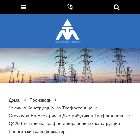
Дома
>
Производи
>
Челична Конструкција На Трафостаница
>
Структура На Електрична Дистрибутивна Трафостаница
>
Q420 Електрична трафостаница челични конструкции
Енергетски трансформатор