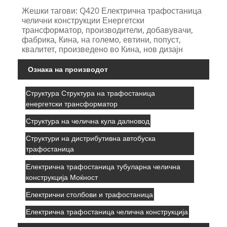
Жешки тагови: Q420 Електрична трафостаница
челични конструкции Енергетски
трансформатор, производители, добавувачи,
фабрика, Кина, на големо, евтини, попуст,
квалитет, произведено во Кина, нов дизајн
Ознака на производот
Структура Структура на трафостаница
енергетски трансформатор
Структура на челична кула далновод
Структури на дистрибутивна автобуска
трафостаница
Електрична трафостаница тубуларна челична
конструкција Моќност
Електрични столбови и трафостаница
Електрична трафостаница челична конструкција