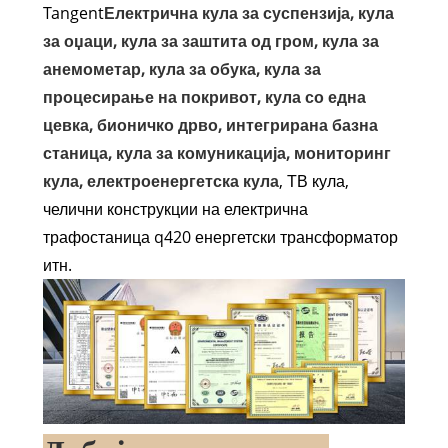
Tangent
Електрична кула за суспензија, кула
за оџаци, кула за заштита од гром, кула за
анемометар, кула за обука, кула за
процесирање на покривот, кула со една
цевка, бионичко дрво, интегрирана базна
станица, кула за комуникација, мониторинг
кула, електроенергетска кула
, ТВ кула,
челични конструкции на електрична
трафостаница q420 енергетски трансформатор
итн.