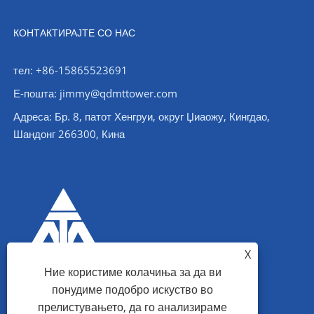
КОНТАКТИРАЈТЕ СО НАС
тел: +86-15865523691
Е-пошта: jimmy@qdmttower.com
Адреса: Бр. 8, патот Хенгруи, округ Џиаожу, Кингдао,
Шандонг 266300, Кина
X
Ние користиме колачиња за да ви
понудиме подобро искуство во
прелистувањето, да го анализираме