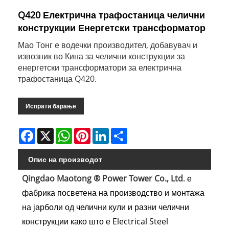
Q420 Електрична трафостаница челични
конструкции Енергетски трансформатор
Мао Тонг е водечки производител, добавувач и
извозник во Кина за челични конструкции за
енергетски трансформатори за електрична
трафостаница Q420.
Испрати барање
Facebook
X
WhatsApp
Pinterest
LinkedIn
Share
Опис на производот
Qingdao Maotong ® Power Tower Co., Ltd
. е
фабрика посветена на производство и монтажа
на јарболи од челични кули и разни челични
конструкции како што е Electrical Steel