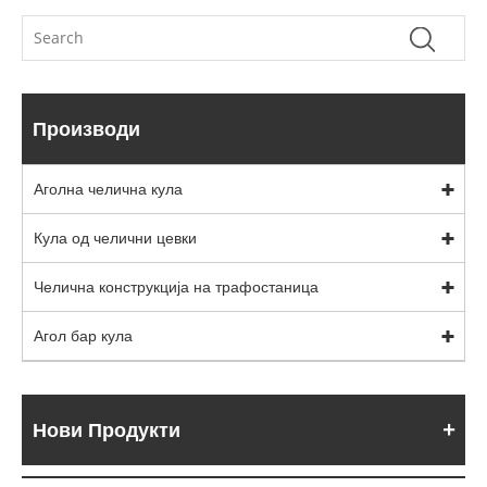
Производи
Аголна челична кула
Кула од челични цевки
Челична конструкција на трафостаница
Агол бар кула
Нови Продукти