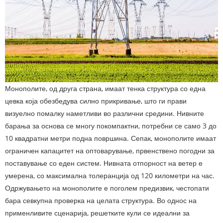
Монополите, од друга страна, имаат тенка структура со една
цевка која обезбедува силно прикривање, што ги прави
визуелно помалку наметливи во различни средини. Нивните
барања за основа се многу покомпактни, потребни се само 3 до
10 квадратни метри подна површина. Сепак, монополите имаат
ограничен капацитет на оптоварување, првенствено погодни за
поставување со еден систем. Нивната отпорност на ветер е
умерена, со максимална толеранција од 120 километри на час.
Одржувањето на монополите е поголем предизвик, честопати
бара севкупна проверка на целата структура. Во однос на
применливите сценарија, решетките кули се идеални за