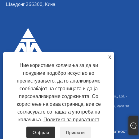
Шандонг 266300, Кина
X
Ние користиме колачиња за да ви
понудиме подобро искуство во
прелистувањето, да го анализираме
сообраќајот на страницата и да ја
персонализираме содржината. Со
Авторски права © 2022 Qingdao Maotong Power Equipment Co., Ltd. -
користење на оваа страница, вие се
Аголна челична кула, челична конструкција на трафостаница, кула за
согласувате со нашата употреба на
челични цевки - Сите права се задржани.
колачиња.
Политика за приватност
Links
Sitemap
RSS
XML
Политика за приватност
Отфрли
Прифати