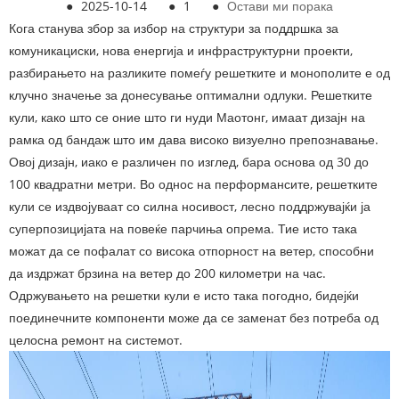
●
2025-10-14
●
1
●
Остави ми порака
Кога станува збор за избор на структури за поддршка за
комуникациски, нова енергија и инфраструктурни проекти,
разбирањето на разликите помеѓу решетките и монополите е од
клучно значење за донесување оптимални одлуки. Решетките
кули, како што се оние што ги нуди Маотонг, имаат дизајн на
рамка од бандаж што им дава високо визуелно препознавање.
Овој дизајн, иако е различен по изглед, бара основа од 30 до
100 квадратни метри. Во однос на перформансите, решетките
кули се издвојуваат со силна носивост, лесно поддржувајќи ја
суперпозицијата на повеќе парчиња опрема. Тие исто така
можат да се пофалат со висока отпорност на ветер, способни
да издржат брзина на ветер до 200 километри на час.
Одржувањето на решетки кули е исто така погодно, бидејќи
поединечните компоненти може да се заменат без потреба од
целосна ремонт на системот.