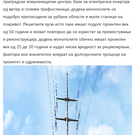
приградски комуникациски центри, бази за електрична енергија
од ветер и големи трафостаници, додека монополите се
подобро прилагодени за урбани области и мали станици на
покривот. Решетките кули исто така имаат подолг проектен век
од 50 години и можат повторно да се користат за преместување
и реконструкција, додека монополите обично имаат проектен
век од 25 до 30 години и нудат ниска вредност за рециклирање,
фактори кои значително влијаат на долгорочните трошоци на
проектот и одржливоста.