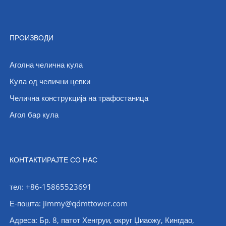
ПРОИЗВОДИ
Аголна челична кула
Кула од челични цевки
Челична конструкција на трафостаница
Агол бар кула
КОНТАКТИРАЈТЕ СО НАС
тел: +86-15865523691
Е-пошта: jimmy@qdmttower.com
Адреса: Бр. 8, патот Хенгруи, округ Џиаожу, Кингдао,