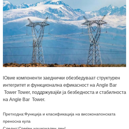
lОвие компоненти заеднички обезбедуваат структурен
интегритет и функционална ефикасност на Angle Bar
Tower Tower, поддржувајќи ја безбедноста и стабилноста
на Angle Bar Tower.
Претходна:
Функција и класификација на високонапонската
преносна кула
Следно:
Среќен национален ден!