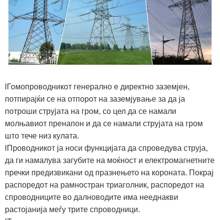
lГомопроводникот генерално е директно заземјен,
потпирајќи се на отпорот на заземјување за да ја
потроши струјата на гром, со цел да се намали
молњавиот пренапон и да се намали струјата на гром
што тече низ кулата.
lПроводникот ја носи функцијата да спроведува струја,
да ги намалува загубите на моќност и електромагнетните
пречки предизвикани од празнењето на короната. Покрај
распоредот на рамностран триаголник, распоредот на
спроводниците во далноводите има нееднакви
растојанија меѓу трите спроводници.