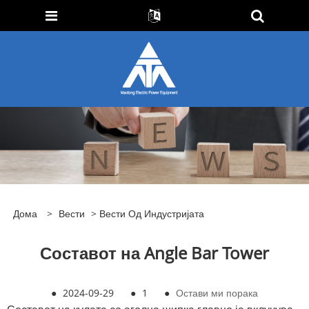
Дома
>
Вести
>
Вести Од Индустријата
Составот на Angle Bar Tower
●
2024-09-29
●
1
●
Остави ми порака