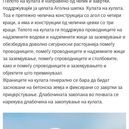
lТелото на кулата е направено од челик и завртки,
поддржувајќи ја целата Аголна шипка Кулата на кулата.
Тоа е претежно челична конструкција со агол со четири
краци, а има и конструкции од челични цевки со три
краци. Телото на кулата ги поддржува проводниците на
надземните водови и надземните жици за заземјување и
обезбедува доволно сигурносни растојанија помеѓу
проводниците, помеѓу проводниците и надземните жици
за заземјување, помеѓу спроводниците и столбовите,
како и помеѓу спроводниците и заземјувањето и
објектите што преминуваат.
lКраниците на кулата генерално се бара да бидат
засновани на бетонска земја и фиксирани со завртки за
прицврстување. Длабочината закопана во почвата се
нарекува длабочина на закопување на кулата.