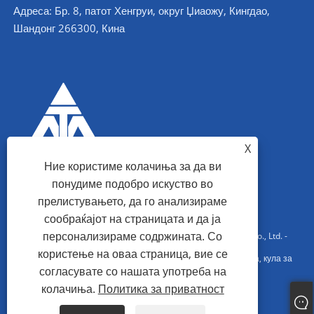
Адреса: Бр. 8, патот Хенгруи, округ Џиаожу, Кингдао,
Шандонг 266300, Кина
X
Ние користиме колачиња за да ви
понудиме подобро искуство во
прелистувањето, да го анализираме
сообраќајот на страницата и да ја
персонализираме содржината. Со
Авторски права © 2022 Qingdao Maotong Power Equipment Co., Ltd. -
користење на оваа страница, вие се
Аголна челична кула, челична конструкција на трафостаница, кула за
согласувате со нашата употреба на
челични цевки - Сите права се задржани.
колачиња.
Политика за приватност