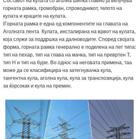
‌‌Составот на кулата со аголна шипка главно ја вклучува
горната рамка, громобран, спроводникот, телото на
кулата и краците на кулата.
lГорната рамка е една од компонентите на главата на
Аголната лента Кулата, инсталирана на врвот на кулата,
која служи за поддршка на далноводите. Според својата
форма, горната рамка генерално е поделена на пет типа:
тип на пехар, тип на глава на мачка, тип на превртен Т,
тип H и тип на буре. Во однос на неговата примена, таа
може да се класифицира на затегнувачка кула,
тангентна кула, аголна кула, кула за транспозиција, кула
за ќорсокак и кула на премин.