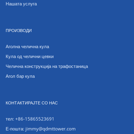
Нашата услуга
ПРОИЗВОДИ
Аголна челична кула
Кула од челични цевки
Челична конструкција на трафостаница
Агол бар кула
КОНТАКТИРАЈТЕ СО НАС
тел: +86-15865523691
Е-пошта: jimmy@qdmttower.com