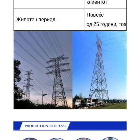
клиентот
Повеќе
Животен период
од 25 години, тоа е с