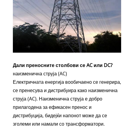
Дали преносните столбови се AC или DC?
наизменична струја (AC)
Електричната енергија вообичаено се генерира,
се пренесува и дистрибуира како наизменична
струја (AC). Наизменична струја е добро
прилагодена за ефикасен пренос и
дистрибуција, бидејќи напонот може да се
зголеми или намали со трансформатори.