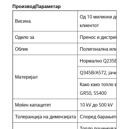
Производ
Параметар
Од 10 милиони до 100
Висина
клиентот
Одело за
Пренос и дистрибуција
Облик
Полигонална или кону
Нормално Q235B/A36,
Q345B/A572, јачина н
Материјал
Како како топло валан
GR50, SS400
Моќен капацитет
10 kV до 500 kV
Толеранција на димензијата
Според барањето на к
Топло поцинкуван след