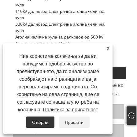
кула
110kv далновод Електрична аголна челична
кула
330kv далновод Електрична аголна челична
кула
Аголна челична кула за далновод од 500 kv
Аголна челична кула 66 kv
X
66KV аголна челична кула за електрична
Ние користиме колачиња за да ви
енергија
Комуникациска кула
понудиме подобро искуство во
прелистувањето, да го анализираме
Испрати барање
сообраќајот на страницата и да ја
Ве молиме слободно дајте го вашето барање во
персонализираме содржината. Со
формата подолу. Ќе ви одговориме за 24 часа.
користење на оваа страница, вие се
согласувате со нашата употреба на
колачиња.
Политика за приватност
Отфрли
Прифати