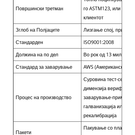
Површински третман
го ASTM123, или кој д
клиентот
Зглоб на Полјаците
Лизгање спој, прирабн
Стандарден
ISO9001:2008
Должина на по дел
Во рок од 13 милион
Стандард за заварување
AWS (Американско здр
Суровина тест-сечење
димензија верификув
Процес на производство
заварување-примерок 
галванизација или моќ
рекалибрација
Пакување со пластичн
Пакети