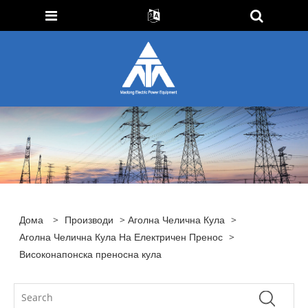
Дома
>
Производи
>
Аголна Челична Кула
>
Аголна Челична Кула На Електричен Пренос
>
Високонапонска преносна кула