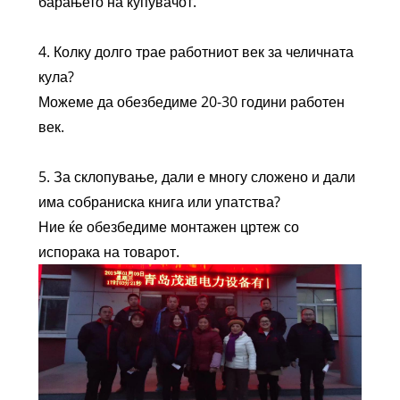
барањето на купувачот.
4. Колку долго трае работниот век за челичната
кула?
Можеме да обезбедиме 20-30 години работен
век.
5. За склопување, дали е многу сложено и дали
има собраниска книга или упатства?
Ние ќе обезбедиме монтажен цртеж со
испорака на товарот.