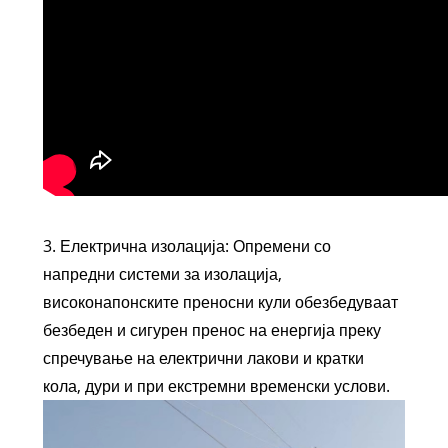
3. Електрична изолација: Опремени со
напредни системи за изолација,
високонапонските преносни кули обезбедуваат
безбеден и сигурен пренос на енергија преку
спречување на електрични лакови и кратки
кола, дури и при екстремни временски услови.