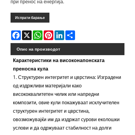
при пренос на енергија.
Испрати барање
Facebook
X
WhatsApp
Pinterest
LinkedIn
Share
Опис на производот
Карактеристики на високонапонската
преносна кула
1. Структурен интегритет и цврстина: Изградени
од издржливи материјали како
висококвалитетен челик или напредни
композити, овие кули покажуваат исклучителен
структурен интегритет и цврстина,
овозможувајќи им да издржат сурови еколошки
услови и да одржуваат стабилност на долги