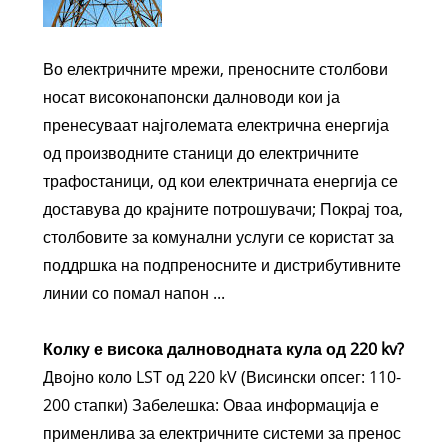
Во електричните мрежи, преносните столбови
носат високонапонски далноводи кои ја
пренесуваат најголемата електрична енергија
од производните станици до електричните
трафостаници, од кои електричната енергија се
доставува до крајните потрошувачи; Покрај тоа,
столбовите за комунални услуги се користат за
поддршка на подпреносните и дистрибутивните
линии со помал напон ...
Колку е висока далноводната кула од 220 kv?
Двојно коло LST од 220 kV (Висински опсег: 110-
200 стапки) Забелешка: Оваа информација е
применлива за електричните системи за пренос