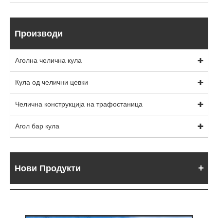
Производи
Аголна челична кула
Кула од челични цевки
Челична конструкција на трафостаница
Агол бар кула
Нови Продукти