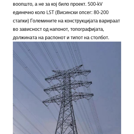
воопшто, а не за кој било проект. 500-kV
единечно коло LST (Висински опсег: 80-200
стапки) Големините на конструкцијата варираат
во зависност од напонот, топографијата,
должината на распонот и типот на столбот.