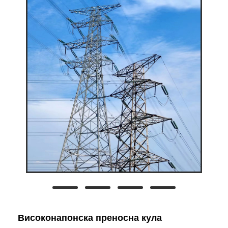
Високонапонска преносна кула