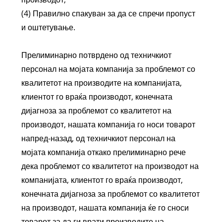
(4) Правилно спакуван за да се спречи пропуст
и оштетување.
Прелиминарно потврдено од техничкиот
персонал на мојата компанија за проблемот со
квалитетот на производите на компанијата,
клиентот го враќа производот, конечната
дијагноза за проблемот со квалитетот на
производот, нашата компанија го носи товарот
напред-назад, од техничкиот персонал на
мојата компанија откако прелиминарно рече
дека проблемот со квалитетот на производот на
компанијата, клиентот го враќа производот,
конечната дијагноза за проблемот со квалитетот
на производот, нашата компанија ќе го сноси
товарот за да ги врати производите на