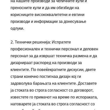
на нашите производи за челичните кули и
преносните кули и да им обезбеди на
корисниците висококвалитетни и евтини
производи и информации за донесување
одлуки.
2. Технички решенија: Испратете
професионален и технички персонал и деловен
персонал за да извршат техничка размена и да
дизајнираат распоред на производи за
клиентите. По повеќекратните дискусии, двете
страни конечно постигнаа дизајн кој ги
задоволува барањата на клиентите. Доставете
ја стоката во строга согласност со договорот,
известете го примачот на време по испораката,
натоварете ја стоката во строга согласност со