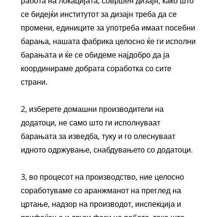
работа на локацијата, совршен дизајн, како што
се бидејќи институтот за дизајн треба да се
промени, единиците за употреба имаат посебни
барања, нашата фабрика целосно ќе ги исполни
барањата и ќе се обидеме најдобро да ја
координираме добрата соработка со сите
страни.
2, изберете домашни производители на
додатоци, не само што ги исполнуваат
барањата за изведба, туку и го олеснуваат
идното одржување, снабдувањето со додатоци.
3, во процесот на производство, ние целосно
соработуваме со аранжманот на преглед на
цртање, надзор на производот, инспекција и