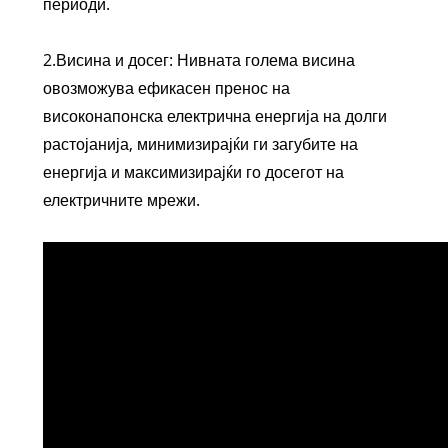
периоди.
2.Висина и досег: Нивната голема висина
овозможува ефикасен пренос на
високонапонска електрична енергија на долги
растојанија, минимизирајќи ги загубите на
енергија и максимизирајќи го досегот на
електричните мрежи.