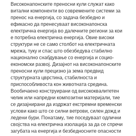
Високонапонските преносни кули служат како
витални компоненти во современите системи за
пренос на енергија, со задача безбедно и
ефикасно да пренесуваат високонапонска
електрична енергија во далечните региони за кои
е потребна електрична енергија. Овие високи
структури не се само столбот на електричната
мрежа, туку и спас што обезбедува стабилно
национално снабдување со енергија и социо-
економски развој. Дизајнот на високонапонските
преносни кули прецизно ја зема предвид
структурната цврстина, стабилноста и
приспособливоста кон животната средина.
Вообичаено конструирани од висококвалитетен
челик или напредни композитни материјали, тие
се дизајнирани да издржат екстремни временски
услови како што се силни ветрови, силен дожд и
ледени бури. Понатаму, тие поседуваат одлични
својства на електрична изолација за да се спречи
загубата на енергија и безбедносните опасности