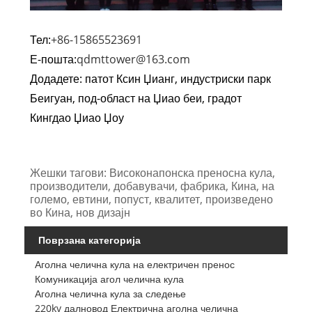
Тел:
+86-15865523691
Е-пошта:
qdmttower@163.com
Додадете: патот Ксин Џианг, индустриски парк
Беигуан, под-област на Џиао беи, градот
Кингдао Џиао Џоу
Жешки тагови: Високонапонска преносна кула,
производители, добавувачи, фабрика, Кина, на
големо, евтини, попуст, квалитет, произведено
во Кина, нов дизајн
Поврзана категорија
Аголна челична кула на електричен пренос
Комуникација агол челична кула
Аголна челична кула за следење
220kv далновод Електрична аголна челична