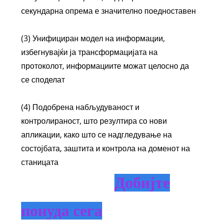
секундарна опрема е значително поедноставен
(3) Унифициран модел на информации,
избегнувајќи ја трансформацијата на
протоколот, информациите можат целосно да
се споделат
(4) Подобрена набљудуваност и
контролираност, што резултира со нови
апликации, како што се надгледување на
состојбата, заштита и контрола на доменот на
станицата
Добијте
понуда сега