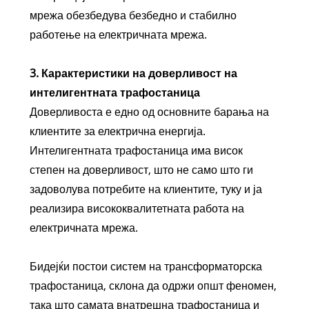
мрежа обезбедува безбедно и стабилно
работење на електричната мрежа.
3. Карактеристики на доверливост на
интелигентната трафостаница
Доверливоста е едно од основните барања на
клиентите за електрична енергија.
Интелигентната трафостаница има висок
степен на доверливост, што не само што ги
задоволува потребите на клиентите, туку и ја
реализира висококвалитетната работа на
електричната мрежа.
Бидејќи постои систем на трансформаторска
трафостаница, склона да одржи општ феномен,
така што самата внатрешна трафостаница и