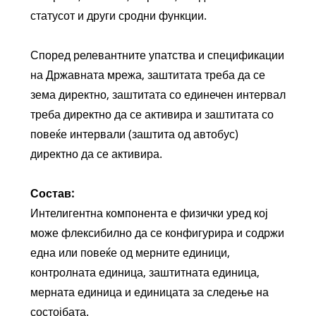
статусот и други сродни функции.
Според релевантните упатства и спецификации
на Државната мрежа, заштитата треба да се
зема директно, заштитата со единечен интервал
треба директно да се активира и заштитата со
повеќе интервали (заштита од автобус)
директно да се активира.
Состав:
Интелигентна компонента е физички уред кој
може флексибилно да се конфигурира и содржи
една или повеќе од мерните единици,
контролната единица, заштитната единица,
мерната единица и единицата за следење на
состојбата.