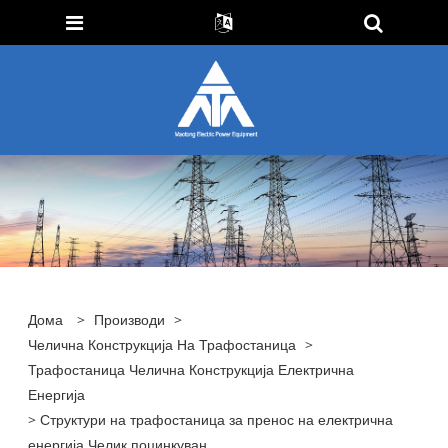
Дома
>
Производи
>
Челична Конструкција На Трафостаница
>
Трафостаница Челична Конструкција Електрична
Енергија
> Структури на трафостаница за пренос на електрична
енергија Челик поцинкуван