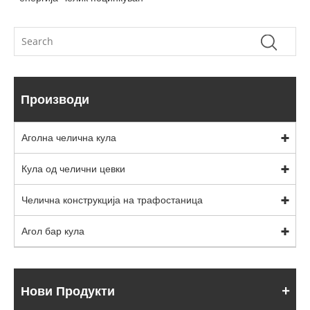
Производи
Аголна челична кула
Кула од челични цевки
Челична конструкција на трафостаница
Агол бар кула
Нови Продукти