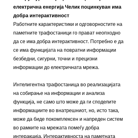
електрична енергија Челик поцинкуван има
добра интерактивност
Работните карактеристики и одговорностите на
паметните трафостаници го прават неопходно
да се има добра интерактивност. Потребно е да
се има функцијата на повратни информации
безбедни, сигурни, точни и прецизни
информации до електричната мрежа.
Интелигентна трафостаница во реализацијата
на собирање на информации и анализа
функција, не само што може да ги споделите
информациите во внатрешниот, но, исто така,
може да биде покомплексен и напреден систем
во рамките на мрежата помеѓу добра
интеракција. Интерактивноста на паметната