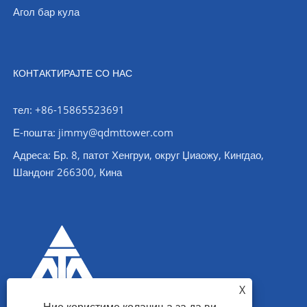
Агол бар кула
КОНТАКТИРАЈТЕ СО НАС
тел: +86-15865523691
Е-пошта: jimmy@qdmttower.com
Адреса: Бр. 8, патот Хенгруи, округ Џиаожу, Кингдао,
Шандонг 266300, Кина
X