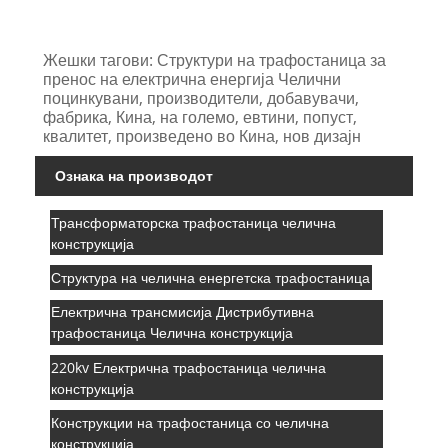
Жешки тагови: Структури на трафостаница за
пренос на електрична енергија Челични
поцинкувани, производители, добавувачи,
фабрика, Кина, на големо, евтини, попуст,
квалитет, произведено во Кина, нов дизајн
Ознака на производот
Трансформаторска трафостаница челична
конструкција
Структура на челична енергетска трафостаница
Електрична трансмисија Дистрибутивна
трафостаница Челична конструкција
220kv Електрична трафостаница челична
конструкција
Конструкции на трафостаница со челична
конструкција