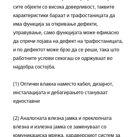
сите објекти со висока доверливост, таквите
карактеристики бараат и трафостаницата да
има функција за откривање дефекти,
управување, само функцијата може ефикасно
да спречи појава на дефект на трафостаницата,
и по дефектот може брзо да се реши, така што
работните услови секогаш се одржуваат во
најдобра состојба.
(1) Оптички влакна наместо кабел, дизајнот,
инсталацијата и дебагирањето стануваат
едноставни
(2) Аналогната влезна јамка и преклопната
влезна и излезна јамка се заменуваат со
комуникациска мрежа, хардверскиот систем за