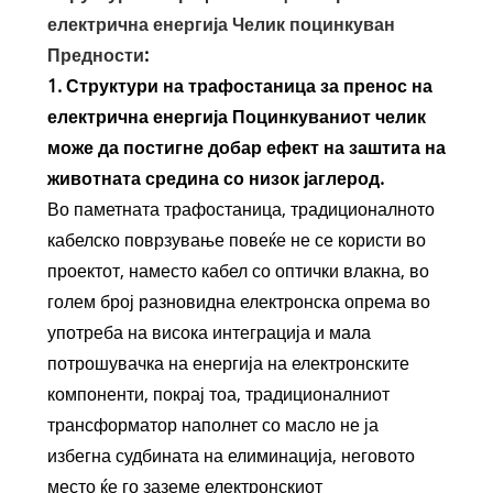
електрична енергија Челик поцинкуван
Предности
:
1. Структури на трафостаница за пренос на
електрична енергија Поцинкуваниот челик
може да постигне добар ефект на заштита на
животната средина со низок јаглерод.
Во паметната трафостаница, традиционалното
кабелско поврзување повеќе не се користи во
проектот, наместо кабел со оптички влакна, во
голем број разновидна електронска опрема во
употреба на висока интеграција и мала
потрошувачка на енергија на електронските
компоненти, покрај тоа, традиционалниот
трансформатор наполнет со масло не ја
избегна судбината на елиминација, неговото
место ќе го заземе електронскиот