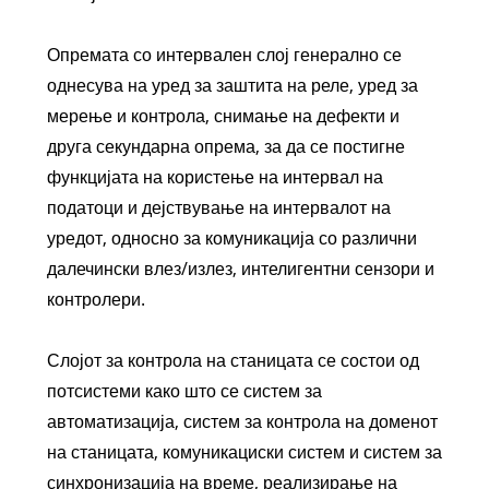
Опремата со интервален слој генерално се
однесува на уред за заштита на реле, уред за
мерење и контрола, снимање на дефекти и
друга секундарна опрема, за да се постигне
функцијата на користење на интервал на
податоци и дејствување на интервалот на
уредот, односно за комуникација со различни
далечински влез/излез, интелигентни сензори и
контролери.
Слојот за контрола на станицата се состои од
потсистеми како што се систем за
автоматизација, систем за контрола на доменот
на станицата, комуникациски систем и систем за
синхронизација на време, реализирање на