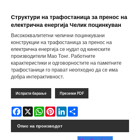
Структури на трафостаница за пренос на
електрична енергија Челик поцинкуван
Висококвалитетни челични поцинкувани
конструкции на трафостаница за пренос на
електрична енергија се нудат од кинеските
производители Мао Тонг. Работните
карактеристики и одговорностите на паметните
трафостаници го прават неопходно да се има
добра интерактивност.
Испрати барање
Преземи PDF
Facebook
X
WhatsApp
Pinterest
LinkedIn
Share
Опис на производот