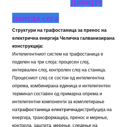
Добијте
понуда сега
Структури на трафостаница за пренос на
електрична енергија Челична галванизирана
конструкција:
Интелигентниот систем на трафостаница е
поделен на три слоја: процесен слој,
интервален слој, контролен слој на станица.
Процесниот слој се состои од интелигентна
опрема, комбинирана единица и интелигентен
терминал составен од примарна опрема и
интелигентни компоненти за комплетирање
на
трафостаница електрична
дистрибуција на
енергија, трансформација, пренос и мерење,
контрола, заштита, мерење, следење на