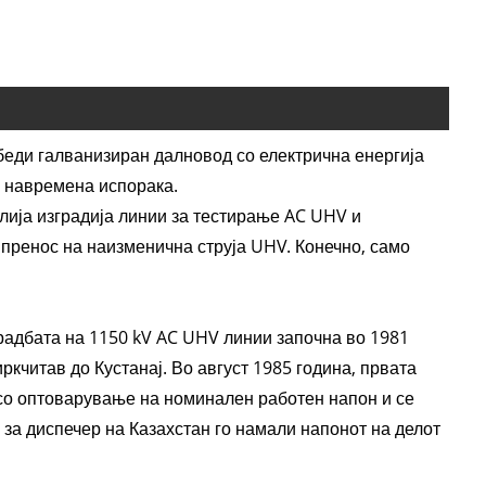
беди галванизиран далновод со електрична енергија
и навремена испорака.
лија изградија линии за тестирање AC UHV и
 пренос на наизменична струја UHV. Конечно, само
градбата на 1150 kV AC UHV линии започна во 1981
ркчитав до Кустанај. Во август 1985 година, првата
 со оптоварување на номинален работен напон и се
 за диспечер на Казахстан го намали напонот на делот