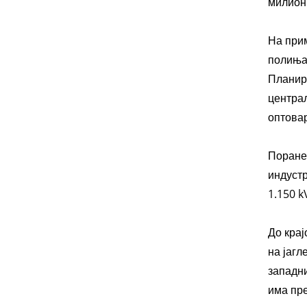
милион
На прим
полиња 
Планира
централ
оптовар
Поранеш
индустр
1.150 k
До крај
на јагл
западни
има пре