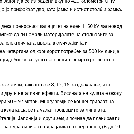
Во Јапонија се изградени вкупно 426 километри UHV
а ја прифаќаат двојната јамка и истиот столб и рамка.
 дека преносниот капацитет на еден 1150 kV далновод
. Може да ги намали материјалите на столбовите за
за електричната мрежа вклучувајќи ја и
на четвртина од коридорот потребен за 500 kV линија
 придобивки за густо населените земји и региони со
ќе жици, како што се 8, 12, 16 разделување, итн.
 и други негативни ефекти. Висината на кулата е околу
ури 90 ~ 97 метри. Многу земји се концентрираат на
на кулата, да се намалат трошоците за линијата.
алија, Јапонија и други земји почнаа да планираат и
на една линија со една јамка е генерално од 6 до 10