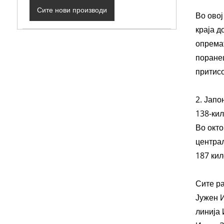
Сите нови производи
Во овој
краја д
опремат
поранеш
притисо
2. Јапо
138-ки
Во окт
центра
187 кил
Сите ра
Јужен И
линија