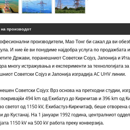
 на производот
офесионални производители, Мао Тонг би сакал да ви обез
ула. И ние ќе ви понудиме најдобра услуга по продажбата 
тите Држави, поранешниот Советски Сојуз, Јапонија и Ита
оа многу истражувања и експерименти за технологијата за
ниот Советски Сојуз и Јапонија изградија AC UHV линии.
нешен Советски Сојуз: Врз основа на претходни студии, из
 покривајќи 494 km од Екибатуз до Киркчитав и 396 km од Ки
во светот од 1150 kV, Екибастуз-Киркчитаф, беше отворена
 до Кустанај. На 1 јануари 1992 година, централниот оддел
јата 1150 kV на 500 kV работа преку конверзија.