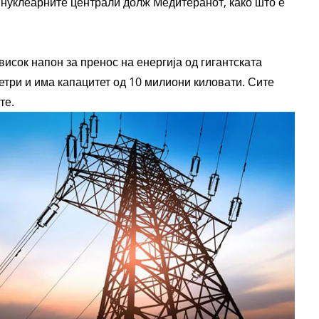
 нуклеарните централи долж Медитеранот, како што е
висок напон за пренос на енергија од гигантската
етри и има капацитет од 10 милиони киловати. Сите
те.