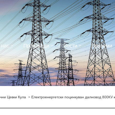
 нас
Производи
Вести
Преземи
чни Цевки Кула
> Електроенергетски поцинкуван далновод 800KV 