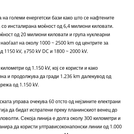
 на големи енергетски бази како што се нафтените
 со инсталирана моќност од 6,4 милиони киловати.
ќност од 20 милиони киловати и група нуклеарни
наоѓаат на околу 1000 ~ 2500 km од центрите за
 1150 kV, ±750 kV DC и 1800 ~ 2000 kV.
лометри од 1.150 kV, кој се користи и како
ина и продолжува да гради 1.236 km далекувод од
режа од 1.150 kV.
ската управа очекува 60 отсто од нејзините електрани
ргија да бидат испратени преку планинскиот венец до
ловолти. Секоја линија е долга околу 300 километри и
анира да користи ултрависоконапонски линии од 1.000