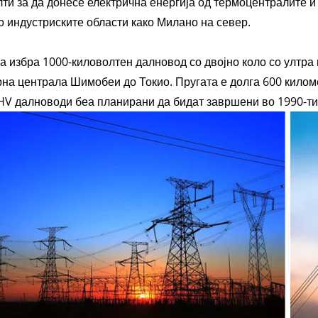
ти за да донесе електрична енергија од термоцентралите и
о индустриските области како Милано на север.
а избра 1000-киловолтен далновод со двојно коло со ултра 
на централа Шимобеи до Токио. Пругата е долга 600 килом
HV далноводи беа планирани да бидат завршени во 1990-ти