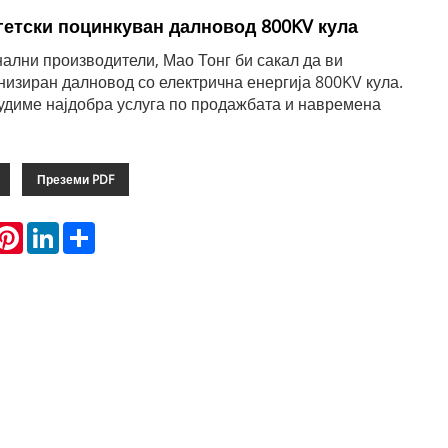
гетски поцинкуван далновод 800KV кула
ални производители, Мао Тонг би сакал да ви
низиран далновод со електрична енергија 800KV кула.
нудиме најдобра услуга по продажбата и навремена
Преземи PDF
hatsApp
Pinterest
LinkedIn
Share