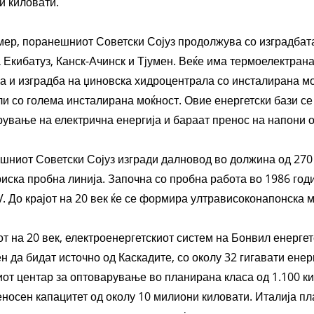
и киловати.
ер, поранешниот Советски Сојуз продолжува со изградбата
Екибатуз, Канск-Ачинск и Тјумен. Веќе има термоелектрана
 и изградба на џиновска хидроцентрала со инсталирана мо
и со голема инсталирана моќност. Овие енергетски бази се 
ување на електрична енергија и бараат пренос на напони од
ниот Советски Сојуз изгради далновод во должина од 270 ки
иска пробна линија. Започна со пробна работа во 1986 год
V. До крајот на 20 век ќе се формира ултрависоконапонска м
от на 20 век, електроенергетскиот систем на Бонвил енергет
ен да бидат источно од Каскадите, со околу 32 гигавати ене
от центар за оптоварување во планирана класа од 1.100 ки
носен капацитет од околу 10 милиони киловати. Италија пл