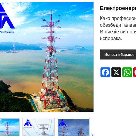
Електроенер
Како професион
обезбеди галва
И ние ќе ви по
испорака.
Испрати барање
Facebook
X
W