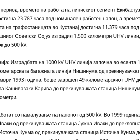
 период, времето на работа на линискиот сегмент Екибасту
остигна 23.787 часа под номинален работен напон, а време
а на трафостаницата во Кустанај достигна 11.379 часа под
ниот Советски Сојуз изградил 1.500 километри UHV линии, 
к до 500 kV.
нија: Изградбата на 1000 kV UHV линија започна во есента
лометарската багажната линија Нишинума од прекинувачка
омври 1993 година, беше завршен 49-километарскиот UHV де
ла Кашивазаки-Карива до прекинувачката станица Нишинума
ометри.
ботат со намалување на напонот од 500 kV. Во 1999 година
ваки од прекинувачката станица Јужна Иваки до преклопна
 Источна Кунма од прекинувачката станица Источна Кунма д