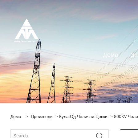
Дома
За
Дома
>
Производи
>
Кула Од Челични Цевки
>
800KV Чели