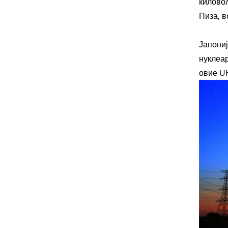
киловол
Пиза, в
Јапониј
нуклеар
овие U