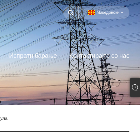
Македонски
Испрати барање
Контактирајте со нас
кула