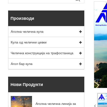
Производи
Аголна челична кула
Кула од челични цевки
Челична конструкција на трафостаница
Агол бар кула
Нови Продукти
Аголна челична линија за