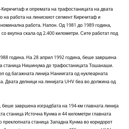
з-Киркчитаф и опремата на трафостаницата на двата
то на работа на линискиот сегмент Киркчитаф и
 номинална работа. Напон. Од 1981 до 1989 година,
со вкупна скала од 2.400 километри. Сите работат под
 1988 година. На 28 април 1992 година, беше завршена
та станица Нишинума до трафостаницата Тошанаши.
л од багажната линија Наниигата од нуклеарната
. Двата делници на линијата UHV беа во должина од
, беше завршена изградбата на 194-км главната линија
та станица Источна Кунма и 44 километри главната
о преклопната станица Западна Кунма во коридорот