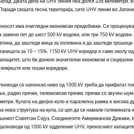
апад. Двата дела на UHV линии беа долги 238 километри. 
Поради својата тесна територија, сите UHV линии во Јапониј
еносот има очигледни економски придобивки. Се проценува
 замени пет до шест 500 kV водови, или три 750 kV водови
етина, да заштеди жица за половина и да заштеди трошоци 
аницата за 10 ~ 15%. 1150 kV UHV коридор е само околу ед
капацитет, што би донело значителни економски и социјални
 земјиште или тешки коридори.
новоди со напонско ниво од 1000 kV треба да прифатат пове
е, радио пречки, телевизиски пречки, пречки со звучен шум
 метри. Кулата на двојно коло и паралелна рамка е висока д
на нова структура на кула, со цел да се намали големината 
ниот Советски Сојуз, Соединетите Американски Држави, Ит
далноводи од 1000 kV одделение UHV, преносниот капацитет 