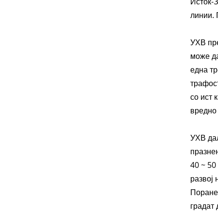
Исток-З
линии. 
УХВ пр
може да
една тр
трафост
со ист 
вредно
УХВ дал
празнењ
40 ~ 50
развој 
Поранеш
градат 